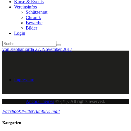
Kurse & Events
Vereinsinfos
Schützenrat
Chronik
Bewerbe
Bilder
Login
von stephanjorda
27. November 2017
Impressum
AncoraThemes
© {Y}. All rights reserved.
Facebook
Twitter
Tumblr
E-mail
Kategorien