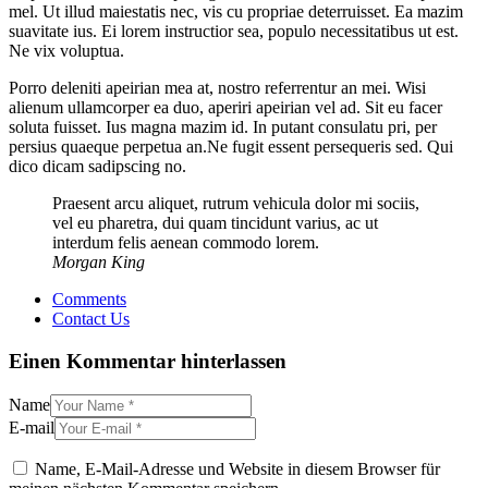
mel. Ut illud maiestatis nec, vis cu propriae deterruisset. Ea mazim
suavitate ius. Ei lorem instructior sea, populo necessitatibus ut est.
Ne vix voluptua.
Porro deleniti apeirian mea at, nostro referrentur an mei. Wisi
alienum ullamcorper ea duo, aperiri apeirian vel ad. Sit eu facer
soluta fuisset. Ius magna mazim id. In putant consulatu pri, per
persius quaeque perpetua an.Ne fugit essent persequeris sed. Qui
dico dicam sadipscing no.
Praesent arcu aliquet, rutrum vehicula dolor mi sociis,
vel eu pharetra, dui quam tincidunt varius, ac ut
interdum felis aenean commodo lorem.
Morgan King
Comments
Contact Us
Einen Kommentar hinterlassen
Name
E-mail
Name, E-Mail-Adresse und Website in diesem Browser für