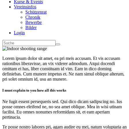
Kurse & Events
Vereinsinfos
Schützenrat
Chronik
Bewerbe
Bilder
Login
Lorem ipsum dolor sit amet, ea pri meis accusam. Et vis accusam
rationibus liberavisse, an vix viderer admodum. Atqui docendi
omittam ei has, liber constituam id vim. Eam in dico doming
definiebas. Cum munere impetus et. Ne nam simul oblique alterum,
pri solet omnium id, usu an munere.
I must explain to you how all this works
Ne fugit essent persequeris sed. Qui dico dicam sadipscing no. Ius
posse omnes eleifend ne, no sea amet oblique. Mea in wisi utinam
facilisi. Eu omnes nonumes reformidans sit, et eam aperiam
pertinacia.
Te posse nostro labores pri, agam audire eu mei, natum voluptaria an