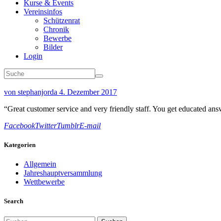
Kurse & Events
Vereinsinfos
Schützenrat
Chronik
Bewerbe
Bilder
Login
von stephanjorda
4. Dezember 2017
“Great customer service and very friendly staff. You get educated answe
Facebook
Twitter
Tumblr
E-mail
Kategorien
Allgemein
Jahreshauptversammlung
Wettbewerbe
Search
Suchen